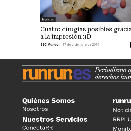
Noticias
Cuatro cirugías posibles graci
a la impresión 3D
BBC Mundo
-
17 de diciembre de 2014
Periodismo q
derechos hu
Quiénes Somos
runr
Nosotros
Notici
Nuestros Servicios
RRPL
ConectaRR
Monito