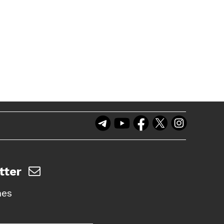
tter
nes