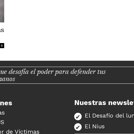
as
0
ue desafía el poder para defender tus
manos
Nuestras newsle
unes
as
El Desafío del lu
US
El Nius
r de Víctimas