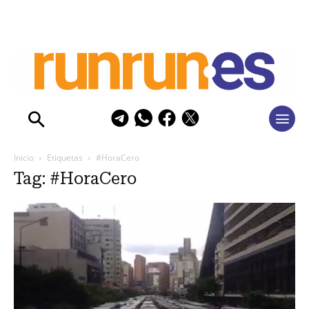
Inicio
Etiquetas
#HoraCero
Tag: #HoraCero