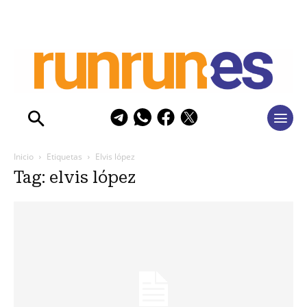
Inicio
Etiquetas
Elvis lópez
Tag: elvis lópez