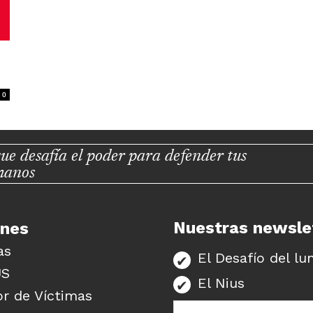
0
ue desafía el poder para defender tus
manos
Nuestras newsle
unes
as
El Desafío del lu
US
El Nius
r de Víctimas