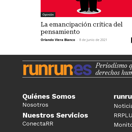
Opinión
La emancipación crítica del
pensamiento
Orlando Viera Blanco
-
8 de junio de 2021
Periodismo q
derechos hu
Quiénes Somos
runr
Nosotros
Notici
Nuestros Servicios
RRPL
ConectaRR
Monito