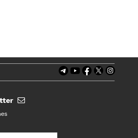
tter
nes