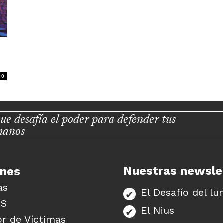
0
ue desafía el poder para defender tus
manos
Nuestras newsle
unes
as
El Desafío del lu
US
El Nius
r de Víctimas