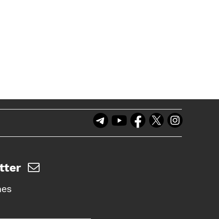
tter
nes