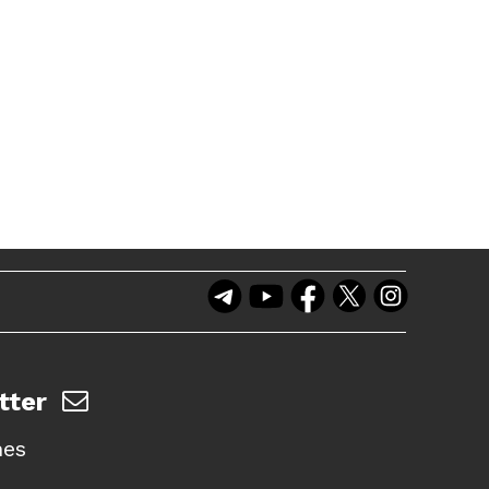
tter
nes