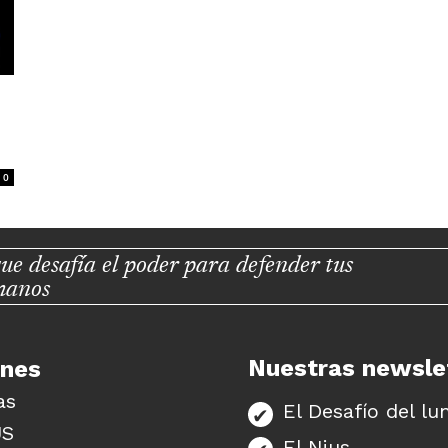
0
ue desafía el poder para defender tus
manos
Nuestras newsle
unes
as
El Desafío del lu
US
El Nius