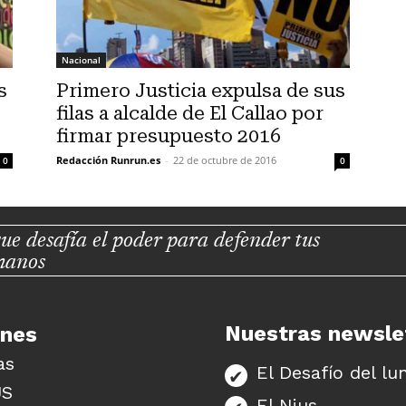
Nacional
s
Primero Justicia expulsa de sus
filas a alcalde de El Callao por
firmar presupuesto 2016
Redacción Runrun.es
-
22 de octubre de 2016
0
0
ue desafía el poder para defender tus
manos
Nuestras newsle
unes
as
El Desafío del lu
US
El Nius