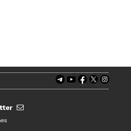
tter
nes