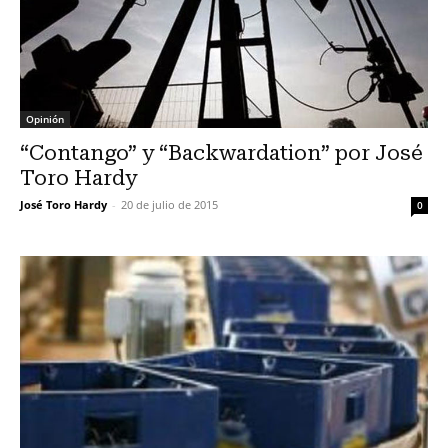
Opinión
“Contango” y “Backwardation” por José
Toro Hardy
José Toro Hardy
-
20 de julio de 2015
0