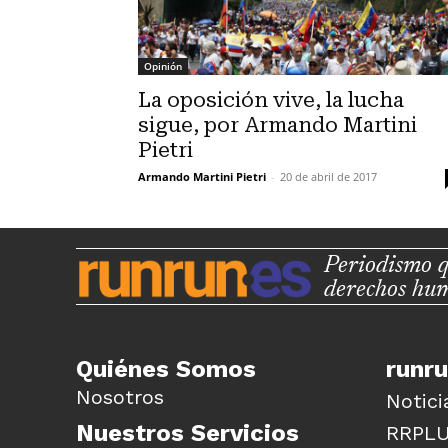
Opinión
La oposición vive, la lucha
sigue, por Armando Martini
Pietri
Armando Martini Pietri
-
20 de abril de 2017
Periodismo q
derechos hu
Quiénes Somos
runr
Nosotros
Notici
Nuestros Servicios
RRPL