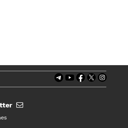
tter
nes