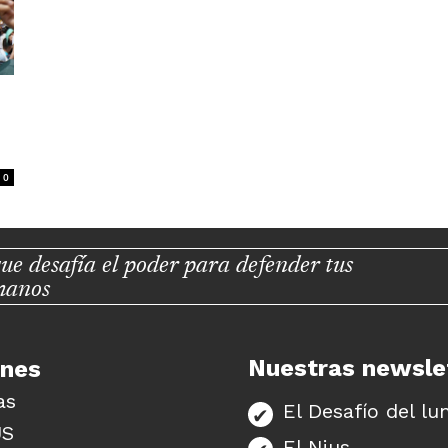
0
ue desafía el poder para defender tus
manos
Nuestras newsle
unes
as
El Desafío del lu
US
El Nius