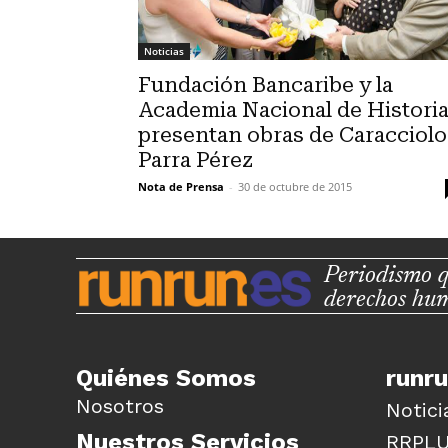
Noticias
Fundación Bancaribe y la
Academia Nacional de Histori
presentan obras de Caracciolo
Parra Pérez
Nota de Prensa
-
30 de octubre de 2015
Periodismo q
derechos hu
Quiénes Somos
runr
Nosotros
Notici
Nuestros Servicios
RRPL