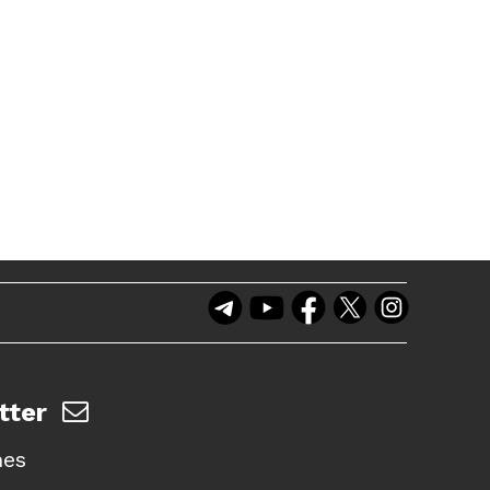
tter
nes