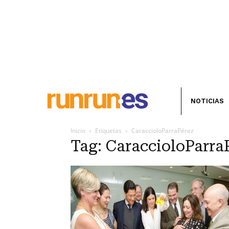
NOTICIAS
Inicio
Etiquetas
CaraccioloParraPérez
Tag: CaraccioloParra