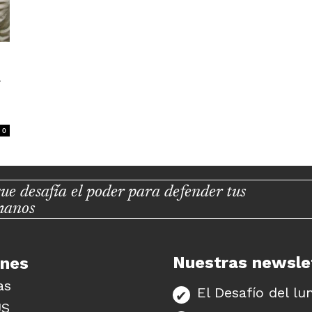
a
0
ue desafía el poder para defender tus
manos
Nuestras newsle
unes
as
El Desafío del lu
US