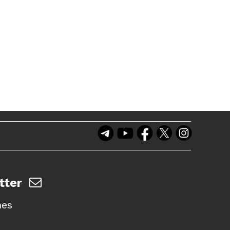
tter
nes