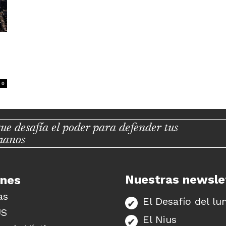
0
ue desafía el poder para defender tus
manos
Nuestras newsle
unes
as
El Desafío del lu
US
El Nius