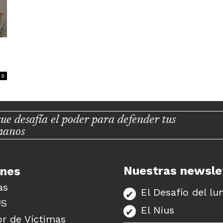
0
ue desafía el poder para defender tus
manos
Nuestras newsle
unes
as
El Desafío del lu
US
El Nius
r de Víctimas