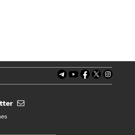
tter
nes