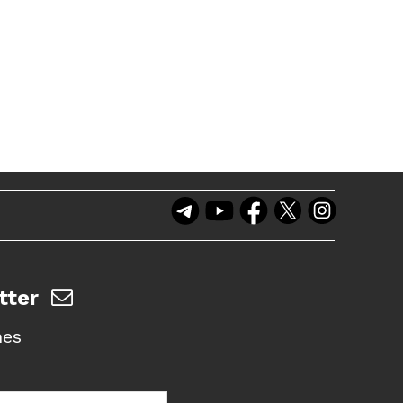
tter
nes