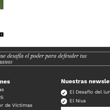
0
ue desafía el poder para defender tus
manos
Nuestras newsle
unes
as
El Desafío del lu
US
El Nius
r de Víctimas