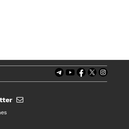
tter
nes