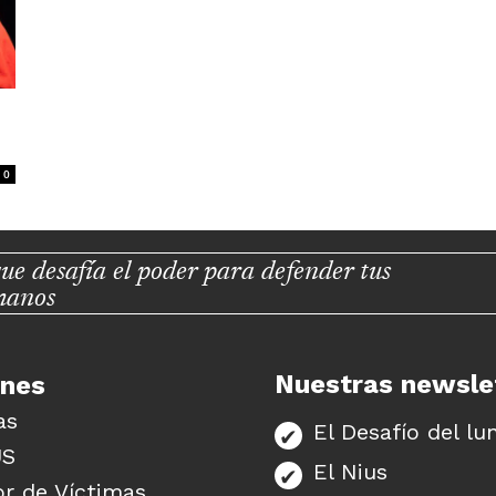
0
ue desafía el poder para defender tus
manos
Nuestras newsle
unes
as
El Desafío del lu
US
El Nius
r de Víctimas