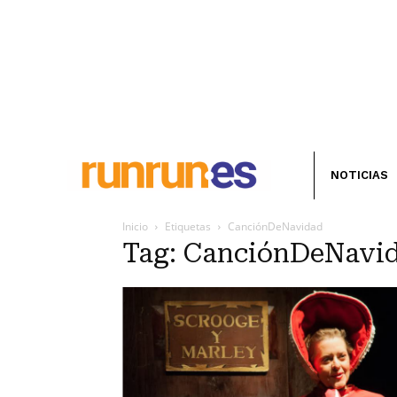
NOTICIAS
Inicio
Etiquetas
CanciónDeNavidad
Tag: CanciónDeNavi