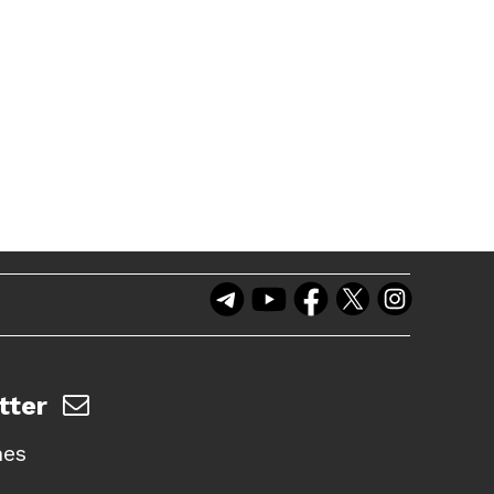
tter
nes