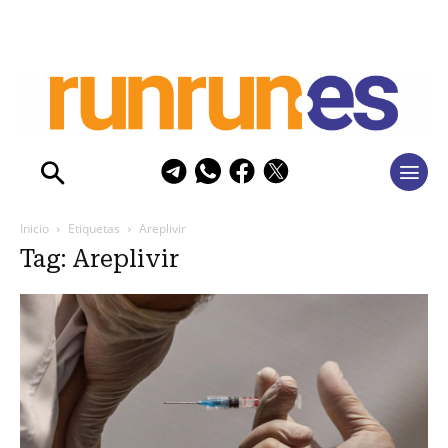
Inicio
Etiquetas
Areplivir
Tag: Areplivir