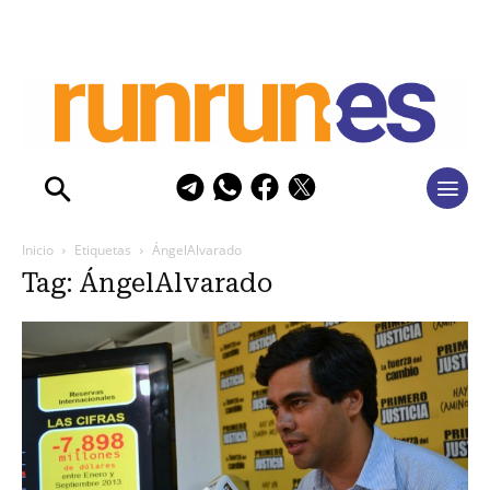
Inicio
Etiquetas
ÁngelAlvarado
Tag: ÁngelAlvarado