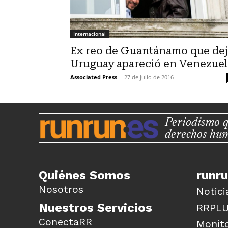
Internacional
Ex reo de Guantánamo que de
Uruguay apareció en Venezuel
Associated Press
-
27 de julio de 2016
Periodismo q
derechos hu
Quiénes Somos
runr
Nosotros
Notici
Nuestros Servicios
RRPL
ConectaRR
Monito