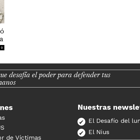
jó
a
0
ue desafía el poder para defender tus
manos
Nuestras newsle
unes
as
El Desafío del lu
US
El Nius
r de Víctimas