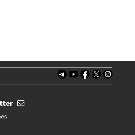
tter
nes