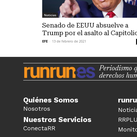
Noticias
Senado de EEUU absuelve a
Trump por el asalto al Capitoli
EFE
-
13 de febrero de 2021
Periodismo q
derechos hu
Quiénes Somos
runr
Nosotros
Notici
Nuestros Servicios
RRPL
ConectaRR
Monito