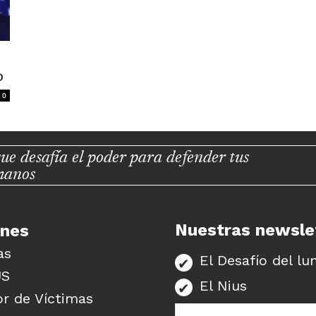
o
0
ue desafía el poder para defender tus
manos
Nuestras newsle
unes
as
El Desafío del lu
US
El Nius
r de Víctimas