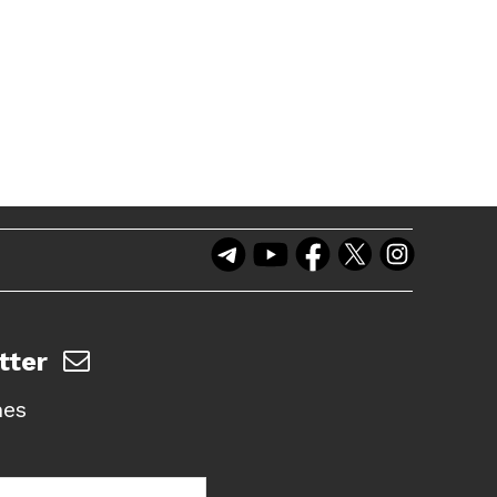
tter
nes