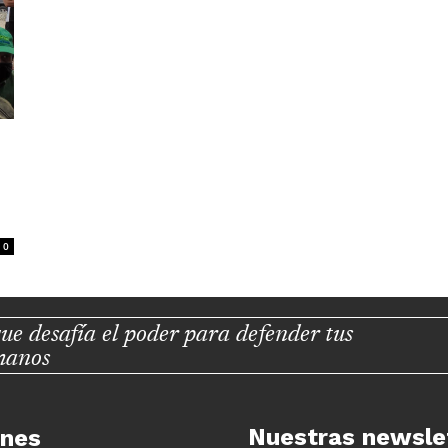
0
ue desafía el poder para defender tus
manos
Nuestras newsle
unes