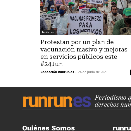
Noticias
Protestan por un plan de
vacunación masivo y mejoras
en servicios públicos este
#24Jun
Redacción Runrun.es
-
24 de junio de 2021
Periodismo q
derechos hu
Quiénes Somos
runr