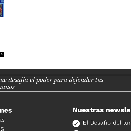
0
ue desafía el poder para defender tus
manos
Nuestras newsle
unes
as
El Desafío del lu
US