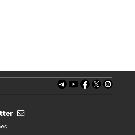
tter
nes