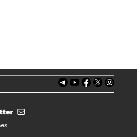
tter
nes