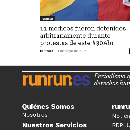
Noticias
11 médicos fueron detenidos
arbitrariamente durante
protestas de este #30Abr
El Pitazo
-
1 de mayo de 2019
Periodismo q
derechos hu
Quiénes Somos
runr
Nosotros
Notici
Nuestros Servicios
RRPL