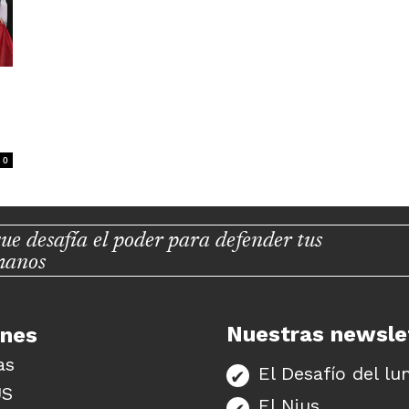
0
ue desafía el poder para defender tus
manos
Nuestras newsle
unes
as
El Desafío del lu
US
El Nius