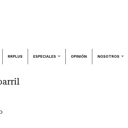
RRPLUS
ESPECIALES
OPINIÓN
NOSOTROS
arril
o