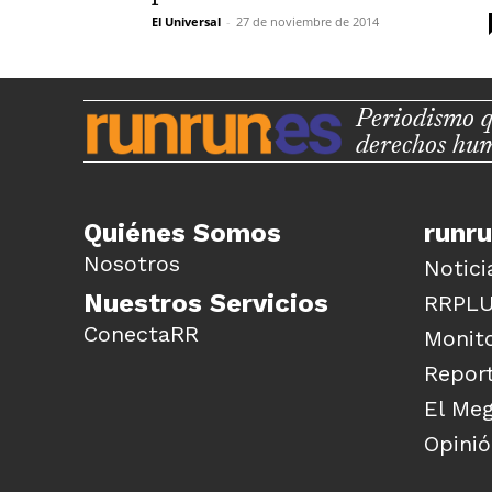
El Universal
-
27 de noviembre de 2014
Periodismo q
derechos hu
Quiénes Somos
runr
Nosotros
Notici
Nuestros Servicios
RRPL
ConectaRR
Monito
Report
El Me
Opini