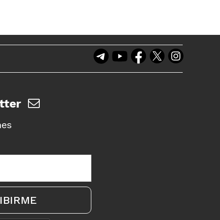
tter
nes