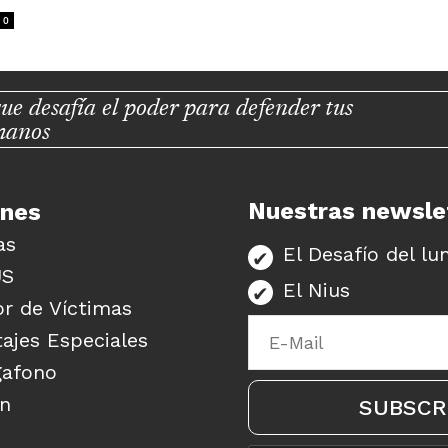
0
ue desafía el poder para defender tus
manos
Nuestras newsle
unes
as
El Desafío del lu
US
El Nius
r de Víctimas
ajes Especiales
gafono
ón