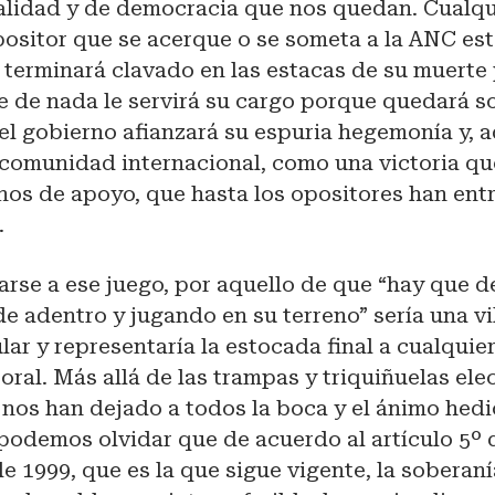
nalidad y de democracia que nos quedan. Cualqu
ositor que se acerque o se someta a la ANC es
 terminará clavado en las estacas de su muerte 
te de nada le servirá su cargo porque quedará s
el gobierno afianzará su espuria hegemonía y, 
 comunidad internacional, como una victoria qu
nos de apoyo, que hasta los opositores han ent
.
rse a ese juego, por aquello de que “hay que de
 adentro y jugando en su terreno” sería una vil
ar y representaría la estocada final a cualquie
toral. Más allá de las trampas y triquiñuelas ele
 nos han dejado a todos la boca y el ánimo hed
podemos olvidar que de acuerdo al artículo 5º 
e 1999, que es la que sigue vigente, la soberaní