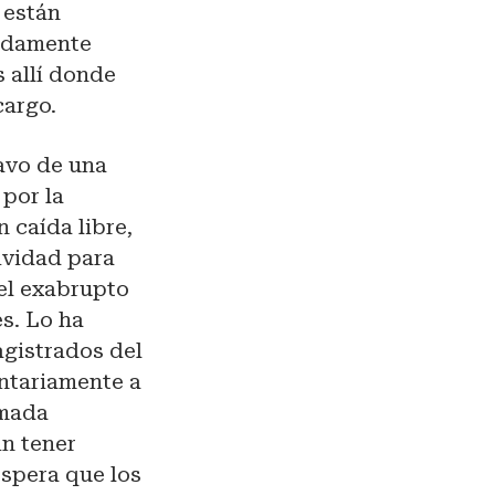
 están
lidamente
s allí donde
cargo.
lavo de una
 por la
 caída libre,
ividad para
 el exabrupto
s. Lo ha
agistrados del
ntariamente a
amada
in tener
espera que los