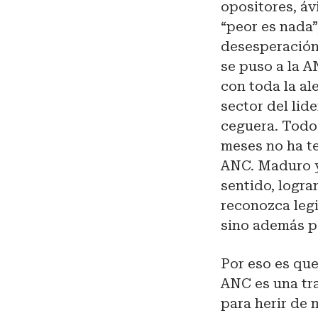
opositores, áv
“peor es nada”
desesperación
se puso a la A
con toda la al
sector del lid
ceguera. Todo 
meses no ha te
ANC. Maduro y
sentido, logra
reconozca legi
sino además pa
Por eso es que
ANC es una tra
para herir de 