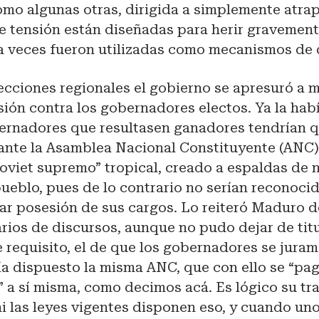
mo algunas otras, dirigida a simplemente atrapa
 tensión están diseñadas para herir gravemente
a veces fueron utilizadas como mecanismos de 
ecciones regionales el gobierno se apresuró a 
ión contra los gobernadores electos. Ya la hab
ernadores que resultasen ganadores tendrían q
r ante la Asamblea Nacional Constituyente (ANC)
soviet supremo” tropical, creado a espaldas de 
ueblo, pues de lo contrario no serían reconocid
ar posesión de sus cargos. Lo reiteró Maduro d
arios de discursos, aunque no pudo dejar de ti
e requisito, el de que los gobernadores se jura
ía dispuesto la misma ANC, que con ello se “pa
” a sí misma, como decimos acá. Es lógico su tras
i las leyes vigentes disponen eso, y cuando uno