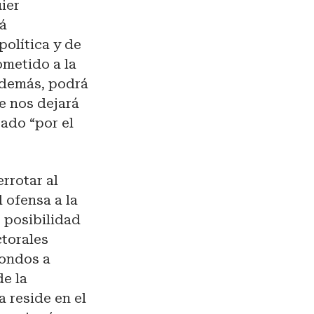
ier
tá
política y de
ometido a la
además, podrá
e nos dejará
rado “por el
rrotar al
 ofensa a la
r posibilidad
ctorales
iondos a
de la
a reside en el