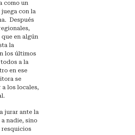
nga como un
 juega con la
na.
Después
regionales,
, que en algún
sta la
n los últimos
todos a la
tro en ese
itora se
a los locales,
l.
 jurar ante la
a nadie, sino
 resquicios