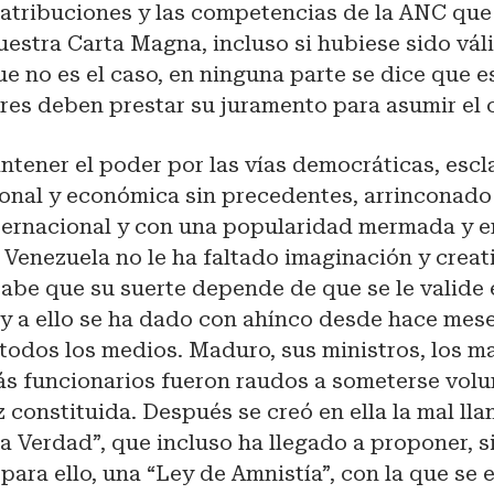
 atribuciones y las competencias de la ANC que
uestra Carta Magna, incluso si hubiese sido vá
ue no es el caso, en ninguna parte se dice que e
res deben prestar su juramento para asumir el 
tener el poder por las vías democráticas, esc
cional y económica sin precedentes, arrinconado
ernacional y con una popularidad mermada y en
 Venezuela no le ha faltado imaginación y creat
abe que su suerte depende de que se le valide
y a ello se ha dado con ahínco desde hace mese
todos los medios. Maduro, sus ministros, los m
ás funcionarios fueron raudos a someterse volu
 constituida. Después se creó en ella la mal ll
a Verdad”, que incluso ha llegado a proponer, s
ara ello, una “Ley de Amnistía”, con la que se 