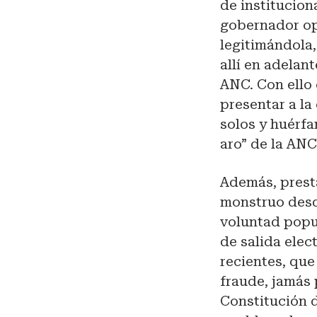
de institucio
gobernador op
legitimándola,
allí en adelan
ANC. Con ello 
presentar a la
solos y huérfa
aro” de la ANC
Además, presta
monstruo desde
voluntad popul
de salida elec
recientes, que
fraude, jamás 
Constitución d