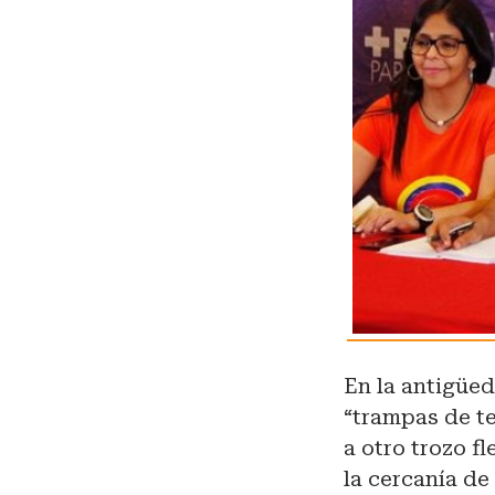
En la antigüed
“trampas de te
a otro trozo f
la cercanía de