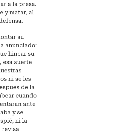
r a la presa.
 y matar, al
defensa.
montar su
ía anunciado:
ue hincar su
, esa suerte
nuestras
os ni se les
espués de la
tubear cuando
mentaran ante
gaba y se
pié, ni la
 revisa