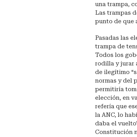
una trampa, co
Las trampas de
punto de que 
Pasadas las el
trampa de tens
Todos los gob
rodilla y jura
de ilegítimo “
normas y del p
permitiría tom
elección, en v
refería que es
la ANC, lo hab
daba el vuelto
Constitución n