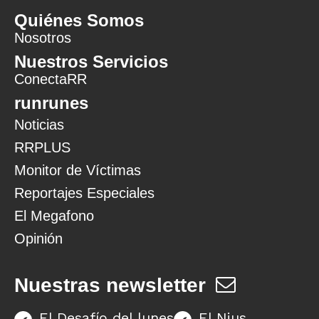
Quiénes Somos
Nosotros
Nuestros Servicios
ConectaRR
runrunes
Noticias
RRPLUS
Monitor de Víctimas
Reportajes Especiales
El Megafono
Opinión
Nuestras newsletter
El Desafío del lunes
El Nius