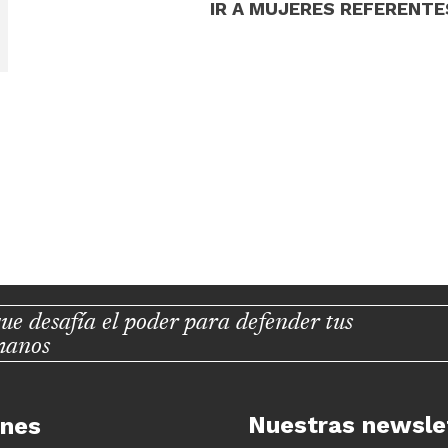
IR A MUJERES REFERENTE
ue desafía el poder para defender tus
manos
Nuestras newsle
unes