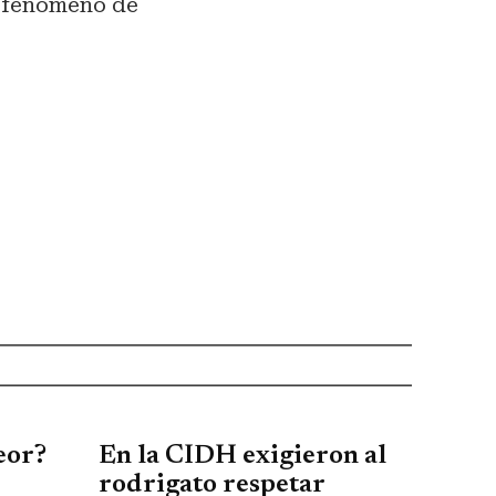
l fenómeno de
eor?
En la CIDH exigieron al
rodrigato respetar