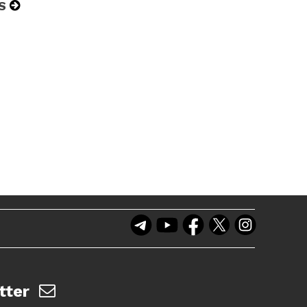
S
tter