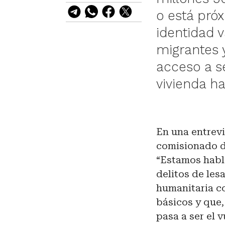
o está pró
identidad v
migrantes 
acceso a s
vivienda h
En una entrev
comisionado d
“Estamos habl
delitos de le
humanitaria co
básicos y que,
pasa a ser el 