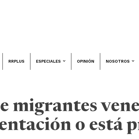
RRPLUS
ESPECIALES
OPINIÓN
NOSOTROS
de migrantes ven
ntación o está 