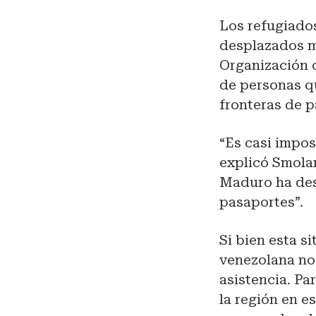
Los refugiados
desplazados m
Organización 
de personas q
fronteras de 
“Es casi impos
explicó Smolan
Maduro ha des
pasaportes”.
Si bien esta s
venezolana no
asistencia. Pa
la región en e