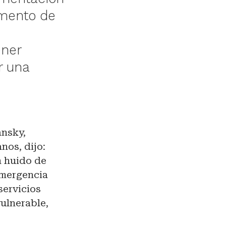
umento de
ener
r una
ansky,
nos, dijo:
n huido de
emergencia
servicios
vulnerable,