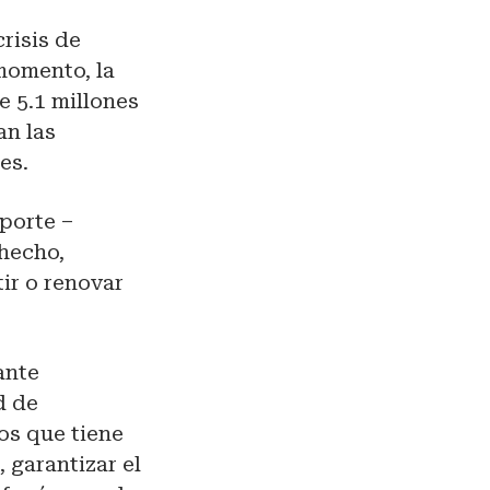
risis de
momento, la
 5.1 millones
an las
es.
aporte –
 hecho,
ir o renovar
ante
d de
os que tiene
, garantizar el