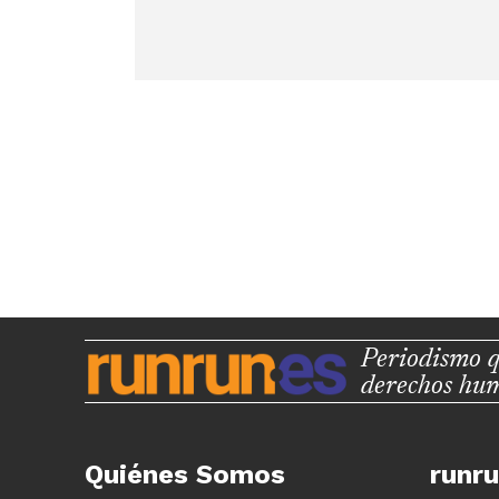
Periodismo q
derechos hu
Quiénes Somos
runr