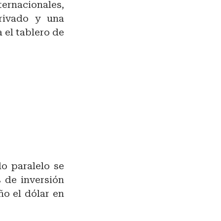
ternacionales,
rivado y una
 el tablero de
do paralelo se
s de inversión
ño el dólar en