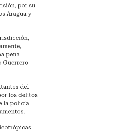
isión, por su
os Aragua y
risdicción,
vamente,
una pena
do Guerrero
ntantes del
or los delitos
 la policía
cumentos.
sicotrópicas