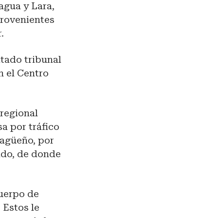
agua y Lara,
provenientes
.
itado tribunal
n el Centro
 regional
sa por tráfico
ragüeño, por
tado, de donde
Cuerpo de
 Estos le