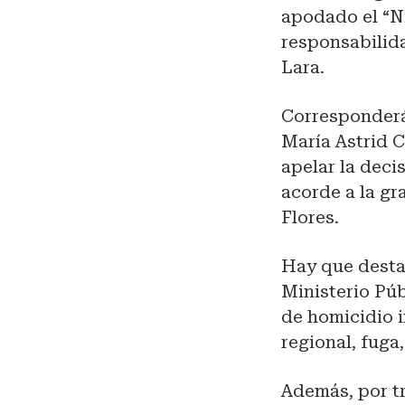
apodado el “Ni
responsabilida
Lara.
Corresponderá 
María Astrid C
apelar la decis
acorde a la gr
Flores.
Hay que destac
Ministerio Púb
de homicidio i
regional, fuga
Además, por tr