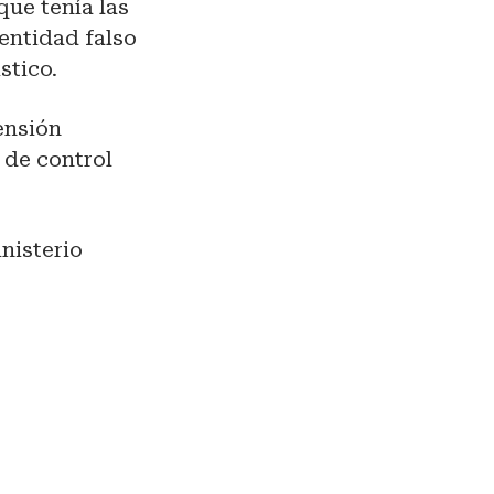
que tenía las
entidad falso
stico.
ensión
l de control
nisterio