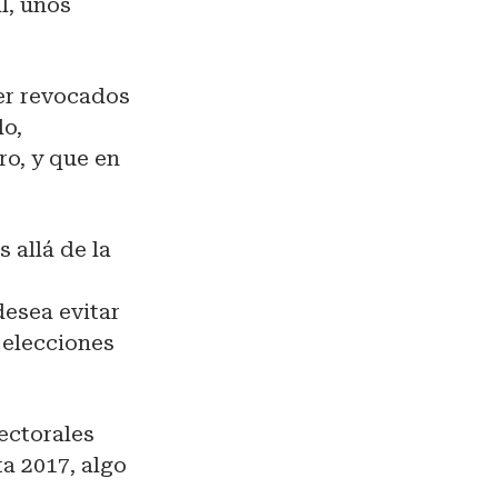
l, unos
er revocados
do,
o, y que en
 allá de la
desea evitar
 elecciones
ectorales
a 2017, algo