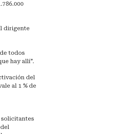
1.786.000
l dirigente
n de todos
ue hay allí”.
ctivación del
ale al 1 % de
 solicitantes
 del