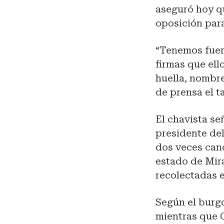
aseguró hoy qu
oposición para
“Tenemos fuert
firmas que ell
huella, nombre
de prensa el t
El chavista se
presidente del
dos veces can
estado de Mir
recolectadas e
Según el burgo
mientras que C