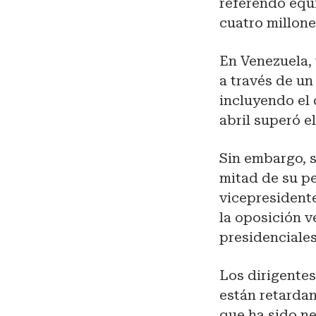
referendo equi
cuatro millone
En Venezuela,
a través de un
incluyendo el
abril superó e
Sin embargo, s
mitad de su pe
vicepresidente
la oposición 
presidenciale
Los dirigentes
están retardan
que ha sido n