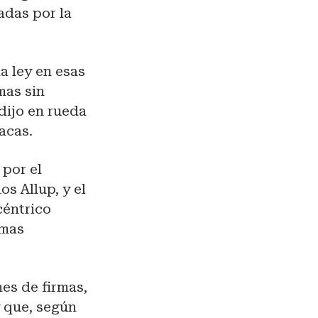
adas por la
a ley en esas
mas sin
dijo en rueda
acas.
 por el
s Allup, y el
céntrico
rmas
es de firmas,
y que, según