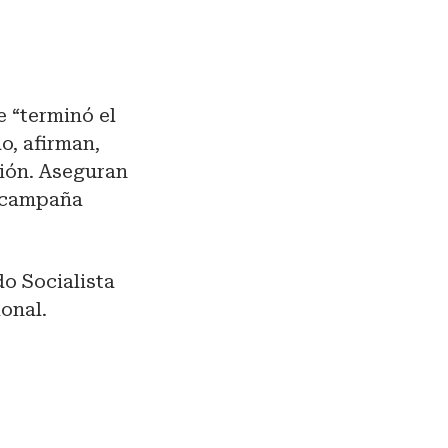
 “terminó el
o, afirman,
sión. Aseguran
a campaña
do Socialista
onal.