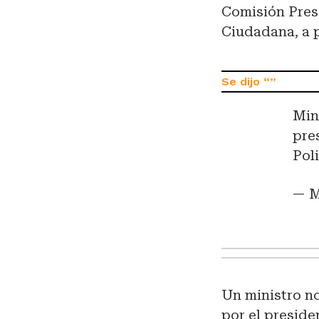
Comisión Pres
Ciudadana, a p
Min
pre
Pol
— M
Un ministro no
por el preside