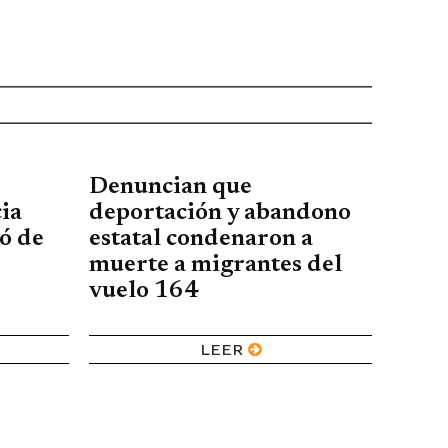
Denuncian que
ia
deportación y abandono
ó de
estatal condenaron a
muerte a migrantes del
vuelo 164
LEER