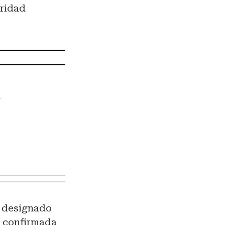
uridad
a
o designado
a confirmada