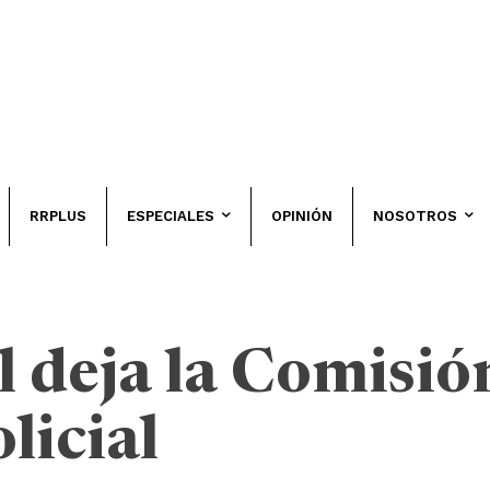
RRPLUS
ESPECIALES
OPINIÓN
NOSOTROS
 deja la Comisió
licial