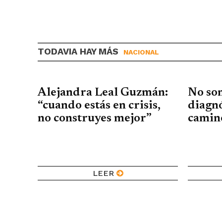
TODAVIA HAY MÁS
NACIONAL
Alejandra Leal Guzmán:
No so
“cuando estás en crisis,
diagnó
no construyes mejor”
camin
LEER