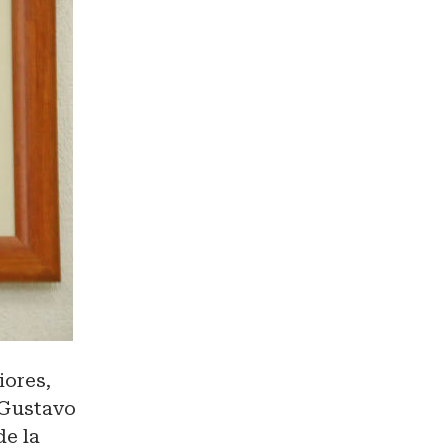
iores,
 Gustavo
de la