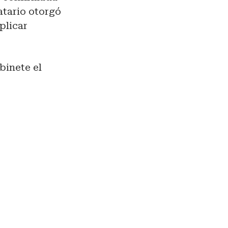
atario otorgó
plicar
binete el