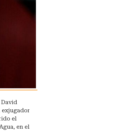
o David
l exjugador
rido el
Agua, en el