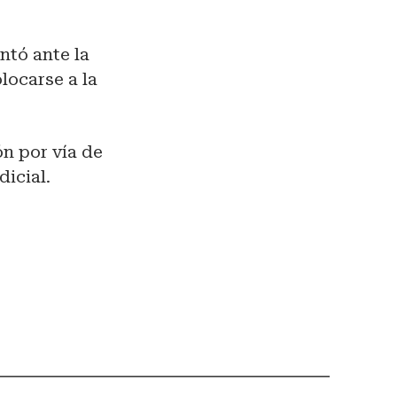
ntó ante la
olocarse a la
ón por vía de
icial.