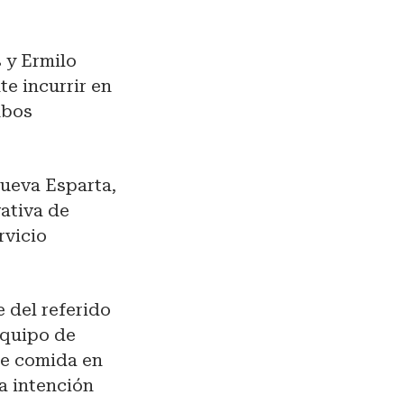
s y Ermilo
e incurrir en
mbos
Nueva Esparta,
vativa de
rvicio
s
e del referido
equipo de
de comida en
a intención