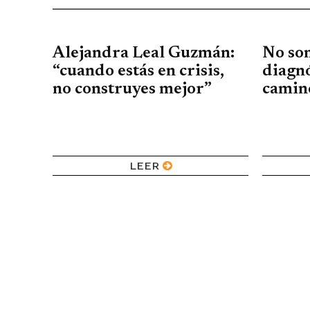
Alejandra Leal Guzmán:
No so
“cuando estás en crisis,
diagnó
no construyes mejor”
camin
LEER