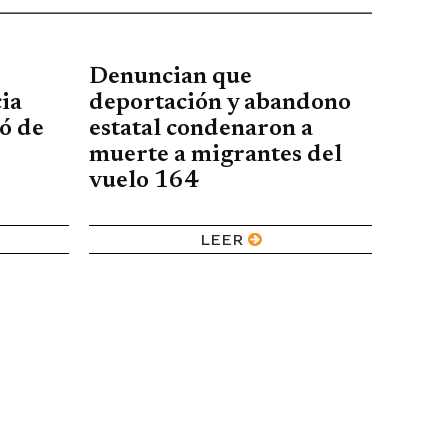
Denuncian que
ia
deportación y abandono
ó de
estatal condenaron a
muerte a migrantes del
vuelo 164
LEER