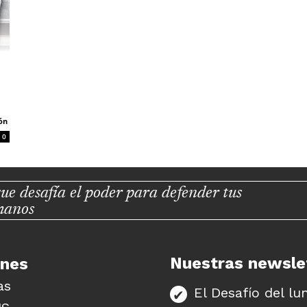
ón
0
ue desafía el poder para defender tus
manos
Nuestras newsle
unes
as
El Desafío del lu