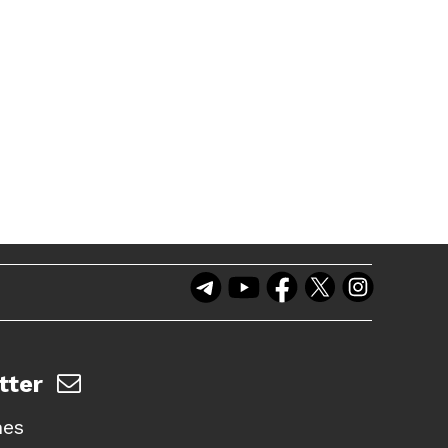
tter
nes