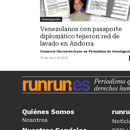
Investigación
Venezolanos con pasaporte
diplomático tejieron red de
lavado en Andorra
Consorcio Iberoamericano de Periodistas de Investigaci
-
16 de abril de 2015
Periodismo q
derechos hu
Quiénes Somos
runr
Nosotros
Notici