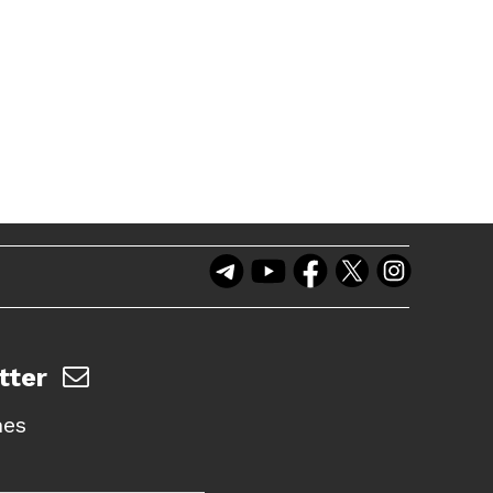
tter
nes