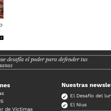
o
0
ue desafía el poder para defender tus
manos
Nuestras newsle
unes
as
El Desafío del lu
US
El Nius
r de Víctimas