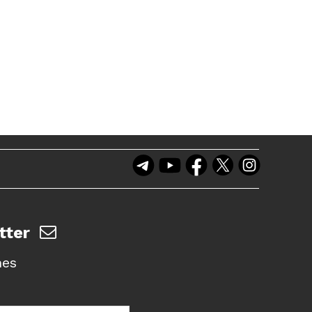
tter
nes