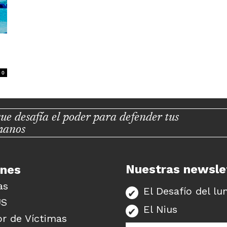
0
ue desafía el poder para defender tus
manos
Nuestras newsle
unes
as
El Desafío del lu
US
El Nius
r de Víctimas