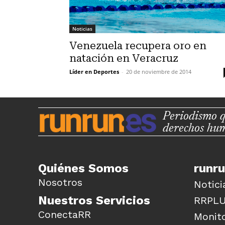
Noticias
Venezuela recupera oro en
natación en Veracruz
Líder en Deportes
-
20 de noviembre de 2014
Periodismo q
derechos hu
Quiénes Somos
runr
Nosotros
Notici
Nuestros Servicios
RRPL
ConectaRR
Monito