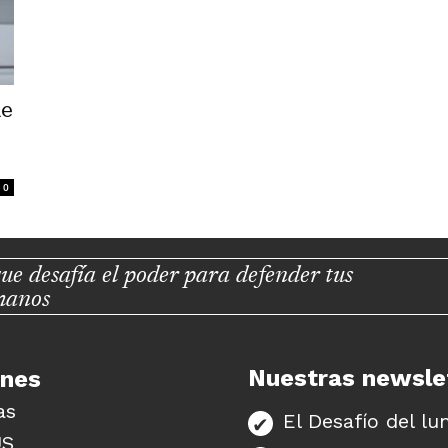
de
0
ue desafía el poder para defender tus
manos
Nuestras newsle
unes
as
El Desafío del lu
US