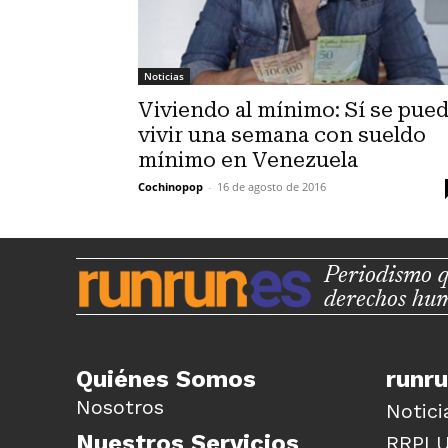
Noticias
Viviendo al mínimo: Sí se pue
vivir una semana con sueldo
mínimo en Venezuela
Cochinopop
-
16 de agosto de 2016
Periodismo q
derechos hu
Quiénes Somos
runr
Nosotros
Notici
Nuestros Servicios
RRPL