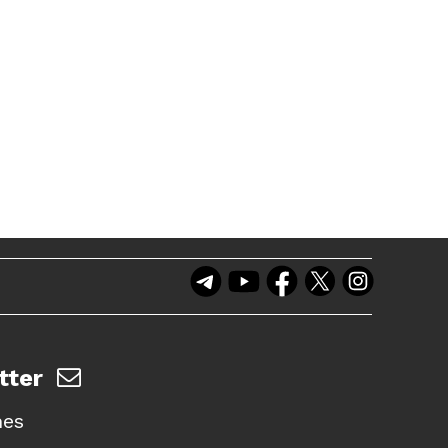
tter
nes