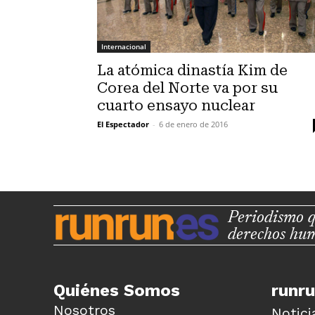
Internacional
La atómica dinastía Kim de
Corea del Norte va por su
cuarto ensayo nuclear
El Espectador
-
6 de enero de 2016
Periodismo q
derechos hu
Quiénes Somos
runr
Nosotros
Notici