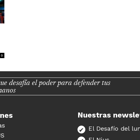
0
ue desafía el poder para defender tus
manos
Nuestras newsle
unes
as
El Desafío del lu
US
El Nius