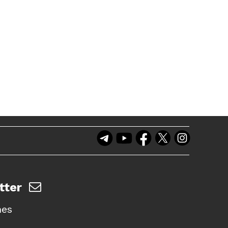
tter
nes