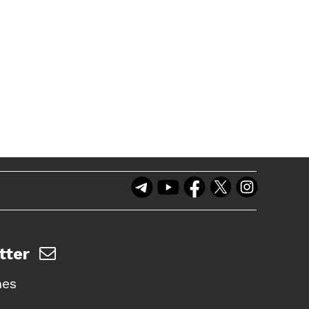
tter
nes