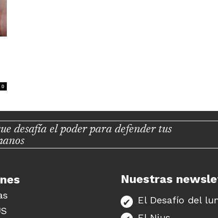
0
ue desafía el poder para defender tus
manos
Nuestras newsle
unes
as
El Desafío del lu
US
El Nius