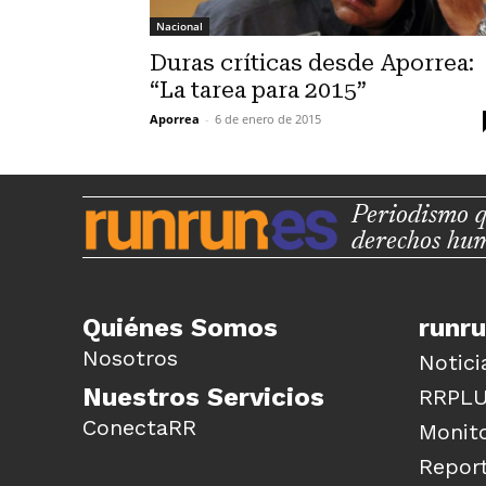
Nacional
Duras críticas desde Aporrea:
“La tarea para 2015”
Aporrea
-
6 de enero de 2015
Periodismo q
derechos hu
Quiénes Somos
runr
Nosotros
Notici
Nuestros Servicios
RRPL
ConectaRR
Monito
Report