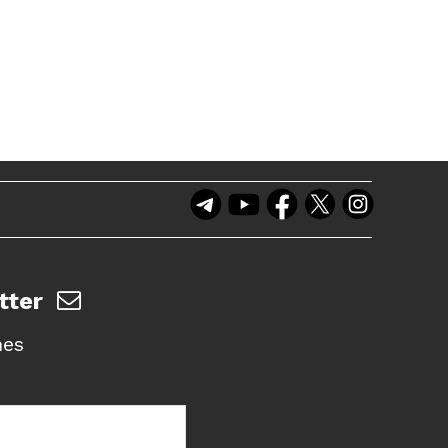
tter
nes