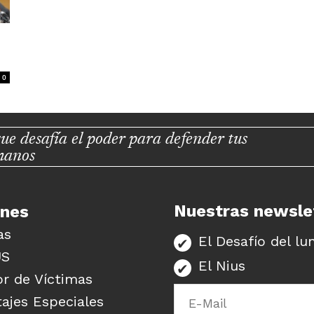
0
ue desafía el poder para defender tus
manos
Nuestras newsle
unes
as
El Desafío del lu
US
El Nius
r de Víctimas
ajes Especiales