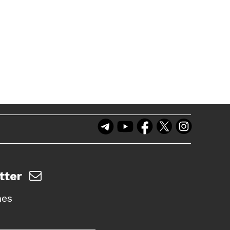
tter
nes