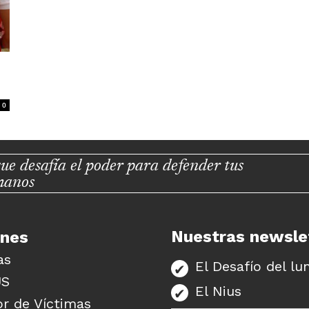
0
ue desafía el poder para defender tus
manos
Nuestras newsle
unes
as
El Desafío del lu
US
El Nius
r de Víctimas