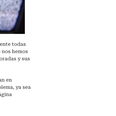
ente todas
o nos hemos
oradas y sus
an en
blema, ya sea
ágina