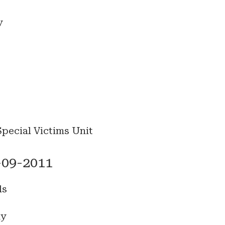
y
Special Victims Unit
-09-2011
ls
my