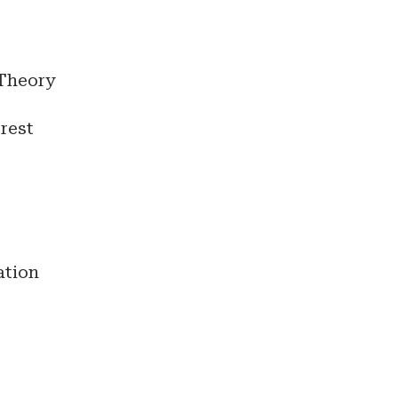
Theory
rest
ation
t