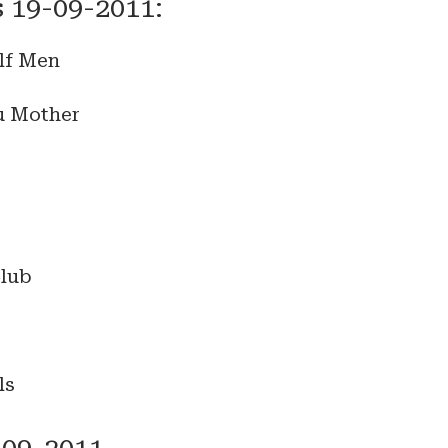
 19-09-2011:
lf Men
u Mother
Club
ls