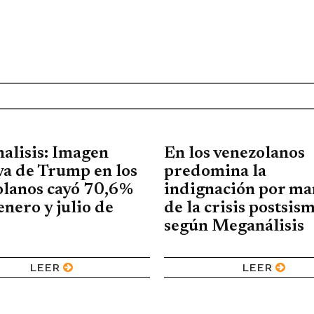
alisis: Imagen
En los venezolanos
va de Trump en los
predomina la
olanos cayó 70,6%
indignación por ma
enero y julio de
de la crisis postsis
según Meganálisis
LEER
LEER