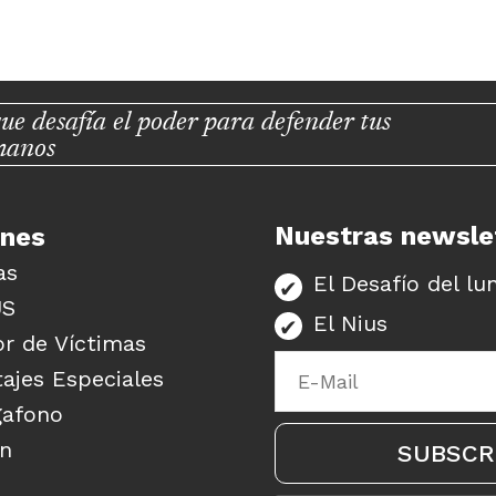
ue desafía el poder para defender tus
manos
Nuestras newsle
unes
as
El Desafío del lu
US
El Nius
r de Víctimas
ajes Especiales
gafono
ón