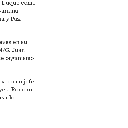
ía Duque como
variana
ia y Paz,
eves en su
 M/G. Juan
te organismo
ba como jefe
uye a Romero
asado.