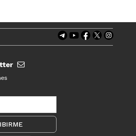
tter
nes