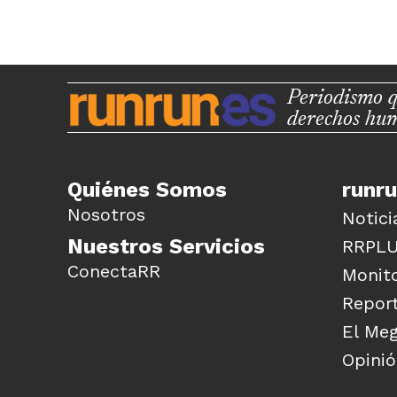
Periodismo q
derechos hu
Quiénes Somos
runr
Nosotros
Notici
Nuestros Servicios
RRPL
ConectaRR
Monito
Report
El Me
Opini