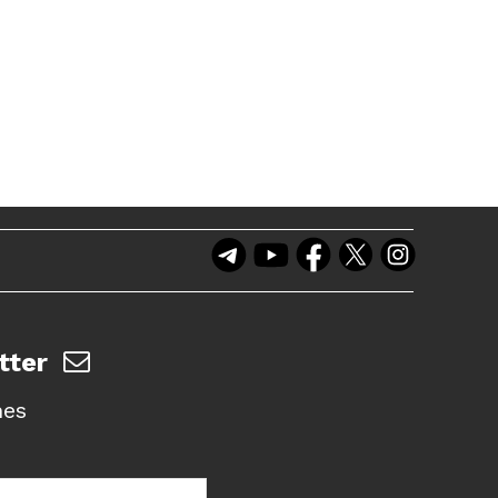
tter
nes