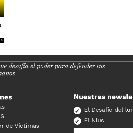
a
0
ue desafía el poder para defender tus
manos
Nuestras newsle
unes
as
El Desafío del lu
US
El Nius
r de Víctimas