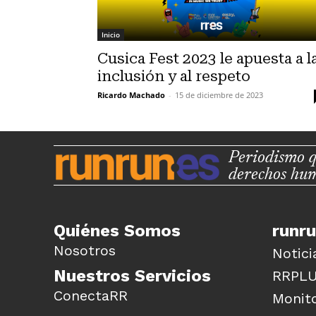
Inicio
Cusica Fest 2023 le apuesta a l
inclusión y al respeto
Ricardo Machado
-
15 de diciembre de 2023
Periodismo q
derechos hu
Quiénes Somos
runr
Nosotros
Notici
Nuestros Servicios
RRPL
ConectaRR
Monito