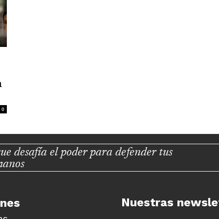
a
0
ue desafía el poder para defender tus
manos
Nuestras newsle
unes
as