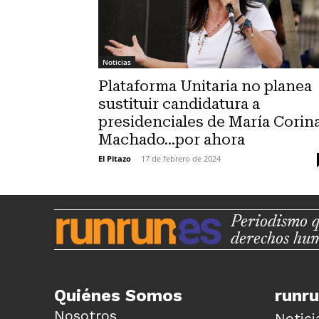
Noticias
Plataforma Unitaria no planea
sustituir candidatura a
presidenciales de María Corin
Machado…por ahora
El Pitazo
-
17 de febrero de 2024
Periodismo q
derechos hu
Quiénes Somos
runr
Nosotros
Notici