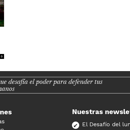
e
0
ue desafía el poder para defender tus
manos
Nuestras newsle
unes
as
El Desafío del lu