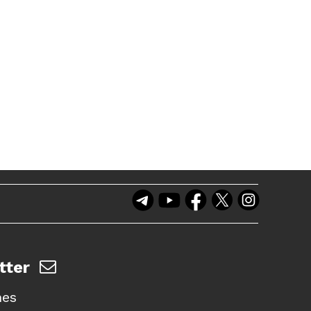
tter
nes