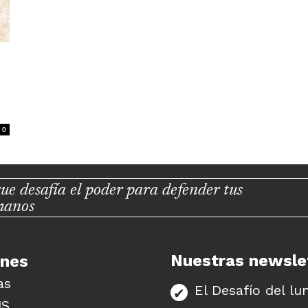
0
ue desafía el poder para defender tus
manos
Nuestras newsle
unes
as
El Desafío del lu
US