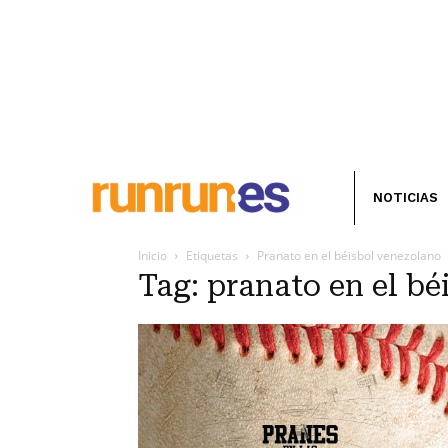
NOTICIAS
Inicio
Etiquetas
Pranato en el béisbol venezolano
Tag: pranato en el b