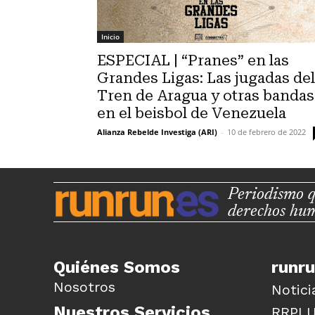
Inicio
ESPECIAL | “Pranes” en las
Grandes Ligas: Las jugadas del
Tren de Aragua y otras bandas
en el beisbol de Venezuela
Alianza Rebelde Investiga (ARI)
-
10 de febrero de 2022
Periodismo q
derechos hu
Quiénes Somos
runr
Nosotros
Notici
Nuestros Servicios
RRPL