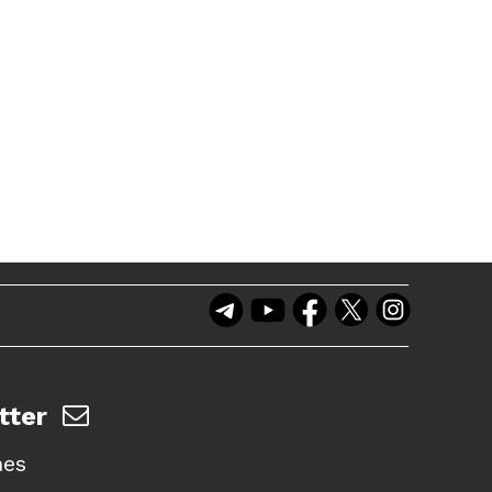
tter
nes