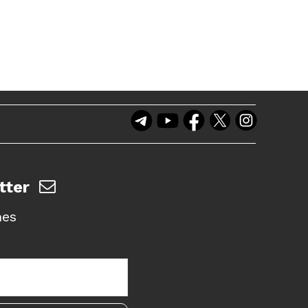
tter
nes