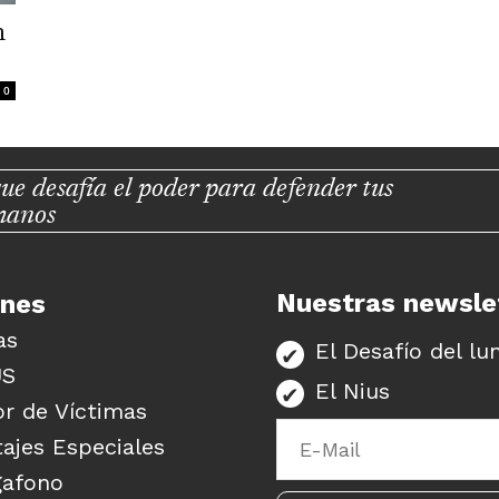
n
0
ue desafía el poder para defender tus
manos
Nuestras newsle
unes
as
El Desafío del lu
US
El Nius
r de Víctimas
ajes Especiales
gafono