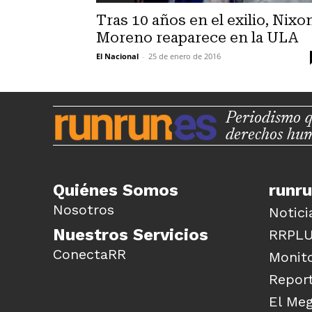
Tras 10 años en el exilio, Nixo
Moreno reaparece en la ULA
El Nacional
-
25 de enero de 2016
Periodismo q
derechos hu
Quiénes Somos
runr
Nosotros
Notici
Nuestros Servicios
RRPL
ConectaRR
Monito
Report
El Me