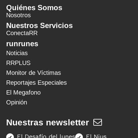
Quiénes Somos
Nosotros
Nuestros Servicios
ConectaRR
runrunes
Noticias
RRPLUS
Monitor de Víctimas
Reportajes Especiales
El Megafono
Opinión
Nuestras newsletter
El Desafío del lunes
El Nius