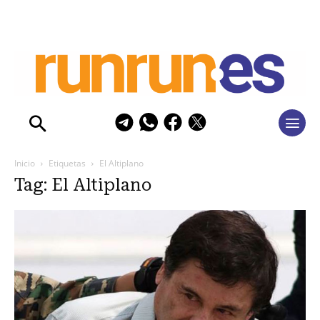
Inicio
Etiquetas
El Altiplano
Tag: El Altiplano