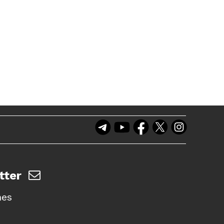
tter
nes