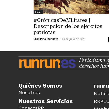
Inicio
#CrónicasDeMilitares |
Descripción de los ejércitos
patriotas
Elías Pino Iturrieta
-
14 de julio de 2021
Periodismo q
derechos hu
Quiénes Somos
runr
Nosotros
Notici
Nuestros Servicios
RRPL
ConectaRR