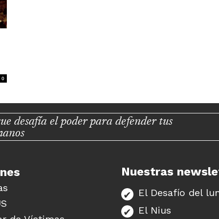
0
ue desafía el poder para defender tus
manos
Nuestras newsle
unes
as
El Desafío del lu
US
El Nius